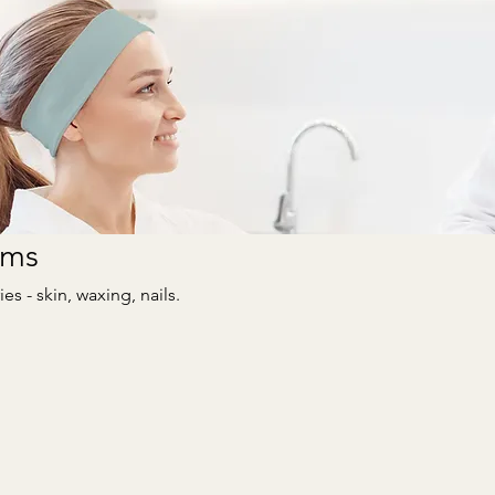
rms
s - skin, waxing, nails.